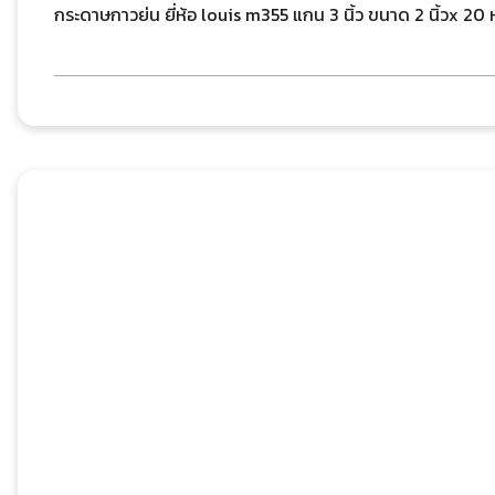
กระดาษกาวย่น ยี่ห้อ louis m355 แกน 3 นิ้ว ขนาด 2 นิ้วx 20