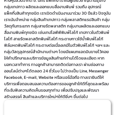
ห้างหุ้นส่วนจำกัด ช. นคร แพ็คกิ้ง เราคือผู้เชี่ยวชาญด้านธุรกิจ
กลุ่มเทปกาว ผลิตและออกแบบสื่องานพิมพ์ รวมถึง อุปกรณ์
แพ็คกิ้งสินค้าทุกชนิด เราเปิดดำเนินงานมาร่วม 30 ปีแล้ว ปัจจุบัน
เราเน้นจำหน่าย กลุ่มสินค้าเทปกาว กลุ่มพลาสติกแรปสินค้า กลุ่ม
วัสดุกันกระแทก กลุ่มสายรัดพลาสติก กลุ่มงานผลิตและออกแบบ
สื่องานพิมพ์ทุกชนิด เช่นเทปโอพีพีพิมพ์โลโก้ เทปกาวในตัวพิมพ์
โลโก้ สายรัดพลาสติกพิมพ์โลโก้ กระดาษกาวใช้น้ำพิมพ์โลโก้
ฟิล์มหดพิมพ์โลโก้ กระดาษต่อเนื่องเคมีในตัวพิมพ์โลโก้ ฯลฯ และ
กลุ่มวัสดุอุปกรณ์สำนักงานต่างๆ โดยมีแผนกแอดมินขายไว้คอย
ให้คำปรึกษาและบริการข้อมูลสินค้าแก่ท่านได้โดยละเอียด หาก
นอกเวลาทำการ ทางลูกค้าสามารถติดต่อทางเรา ผ่านช่องทาง
ออนไลน์ต่างๆได้ตลอด 24 ชั่วโมง ไม่ว่าจะเป็น Line, Messenger
Facebook, E-mail, Website หรือเบอร์มือถือ ทางเรายินดีให้
บริการเพื่อตอบสนองความต้องการของลูกค้าให้ดีที่สุดและพร้อม
ที่จะรับฟังความคิดเห็นของทุกท่าน เพื่อปรับปรุงและพัฒนา
สร้างสรรค์ สินค้าและบริการใหม่ๆให้ดียิ่งๆ ขึ้นต่อไป