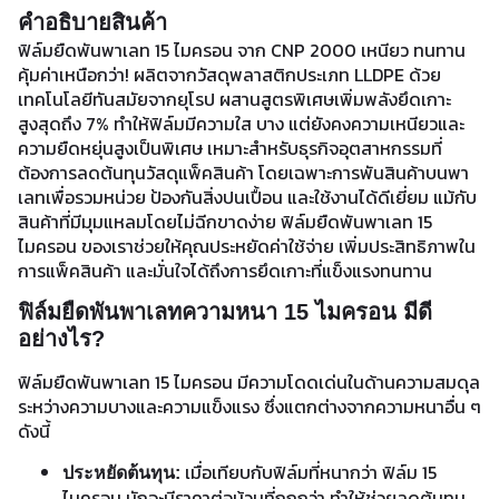
คำอธิบายสินค้า
ฟิล์มยืดพันพาเลท 15 ไมครอน จาก CNP 2000 เหนียว ทนทาน
คุ้มค่าเหนือกว่า! ผลิตจากวัสดุพลาสติกประเภท LLDPE ด้วย
เทคโนโลยีทันสมัยจากยุโรป ผสานสูตรพิเศษเพิ่มพลังยึดเกาะ
สูงสุดถึง 7% ทำให้ฟิล์มมีความใส บาง แต่ยังคงความเหนียวและ
ความยืดหยุ่นสูงเป็นพิเศษ เหมาะสำหรับธุรกิจอุตสาหกรรมที่
ต้องการลดต้นทุนวัสดุแพ็คสินค้า โดยเฉพาะการพันสินค้าบนพา
เลทเพื่อรวมหน่วย ป้องกันสิ่งปนเปื้อน และใช้งานได้ดีเยี่ยม แม้กับ
สินค้าที่มีมุมแหลมโดยไม่ฉีกขาดง่าย ฟิล์มยืดพันพาเลท 15
ไมครอน ของเราช่วยให้คุณประหยัดค่าใช้จ่าย เพิ่มประสิทธิภาพใน
การแพ็คสินค้า และมั่นใจได้ถึงการยึดเกาะที่แข็งแรงทนทาน
ฟิล์มยืดพันพาเลทความหนา 15 ไมครอน มีดี
อย่างไร?
ฟิล์มยืดพันพาเลท 15 ไมครอน มีความโดดเด่นในด้านความสมดุล
ระหว่างความบางและความแข็งแรง ซึ่งแตกต่างจากความหนาอื่น ๆ
ดังนี้
เมื่อเทียบกับฟิล์มที่หนากว่า ฟิล์ม 15
ประหยัดต้นทุน:
ไมครอน มักจะมีราคาต่อม้วนที่ถูกกว่า ทำให้ช่วยลดต้นทุน