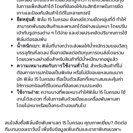
ในการแพ็คสินค้าได้ โดยที่ยังคงให้ประสิทธิภาพในการยึด
เกาะและป้องกันสินค้าได้ดีในหลายกรณี
ฟิล์ม 15 ไมครอน ยังคงมีความยืดหยุ่นที่ดี ทำให้
ยืดหยุ่นดี:
สามารถพันรอบสินค้าและพาเลทได้อย่างแน่นหนา โดยปรับ
เข้ากับรูปทรงต่าง ๆ ได้ง่าย และช่วยประหยัดปริมาณการใช้
ฟิล์มต่อรอบพัน
ฟิล์มที่บางกว่าจะส่งผลให้น้ำหนักรวมของวัสดุ
น้ำหนักเบา:
บรรจุภัณฑ์ลดลง ซึ่งอาจมีผลต่อต้นทุนการขนส่งโดยรวม
โดยเฉพาะอย่างยิ่งสำหรับสินค้าที่มีน้ำหนักมากอยู่แล้ว
สำหรับสินค้าที่ไม่
ความเหมาะสมกับการใช้งานทั่วไป:
ต้องการการปกป้องเป็นพิเศษ หรือไม่มีขอบแหลมคมมาก
นัก ฟิล์ม 15 ไมครอน ถือเป็นตัวเลือกที่เหมาะสมและคุ้มค่า
ให้การปกป้องที่ดีในขณะที่ยังคงความประหยัด
ความบางที่พอเหมาะทำให้ฟิล์ม 15 ไมครอน ใช้
ใช้งานง่าย:
งานได้สะดวก ทั้งในการพันด้วยมือและเครื่องพันพาเลท
โดยไม่หนาหรือแข็งกระด้างจนเกินไป
สนใจสั่งซื้อฟิล์มยืดพันพาเลท 15 ไมครอน คุณภาพเยี่ยม? ติดต่อ
ทีมงานของเราวันนี้ เพื่อรับข้อมูลเพิ่มเติมและราคาพิเศษเฉพาะ