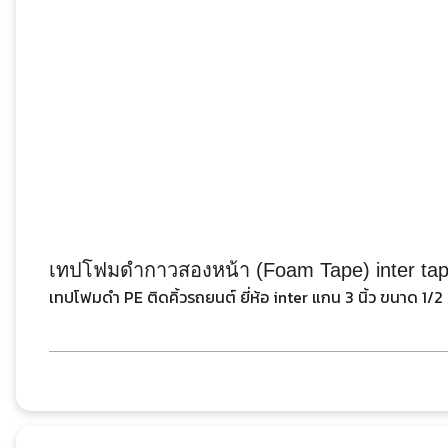
เทปโฟมดำกาวสองหน้า (Foam Tape) inter ta
เทปโฟมดำ PE ติดคิ้วรถยนต์ ยี่ห้อ inter แกน 3 นิ้ว ขนาด 1/2 