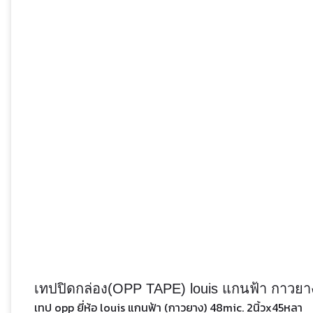
เทปปิดกล่อง(OPP TAPE) louis แกนฟ้า กาวยา
เทป opp ยี่ห้อ louis แกนฟ้า (กาวยาง) 48mic. 2นิ้วx45หลา