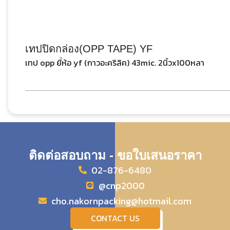
เทปปิดกล่อง(OPP TAPE) YF
เทป opp ยี่ห้อ yf (กาวอะคริลิค) 43mic. 2นิ้วx100หลา
ติดต่อสอบถาม - ขอใบเสนอราคา
02-876-6480
@cnp2000
cho.nakornpacking@hotmail.com
CONTACT US