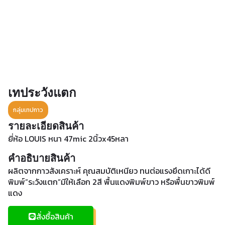
เทประวังแตก
กลุ่มเทปกาว
รายละเอียดสินค้า
ยี่ห้อ LOUIS หนา 47mic 2นิ้วx45หลา
คำอธิบายสินค้า
ผลิตจากกาวสังเคราะห์ คุณสมบัติเหนียว ทนต่อแรงยึดเกาะได้ดี
พิมพ์”ระวังแตก”มีให้เลือก 2สี พื้นแดงพิมพ์ขาว หรือพื้นขาวพิมพ์
แดง
สั่งซื้อสินค้า