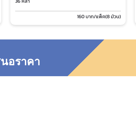
36 หลา
160
บาท/แพ็ค(8 ม้วน)
เสนอราคา