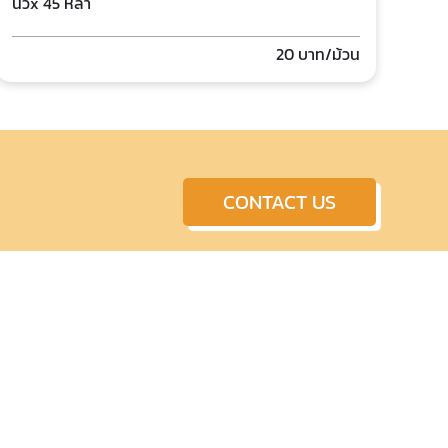
นิ้วx 45 หลา
20
บาท/ม้วน
CONTACT US
Copyright © 2026 Chornakornpacking Ltd.,Part. All rights
reserved.