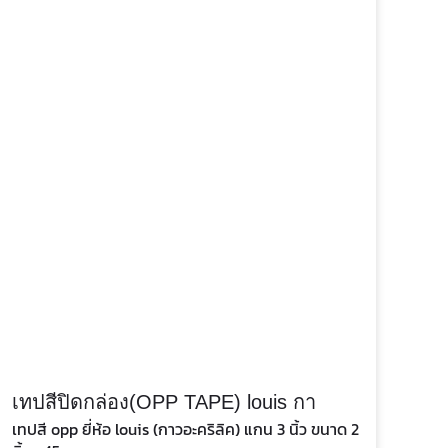
เทปสีปิดกล่อง(OPP TAPE) louis กา
เทปสี opp ยี่ห้อ louis (กาวอะคริลิค) แกน 3 นิ้ว ขนาด 2
วอะคริลิค