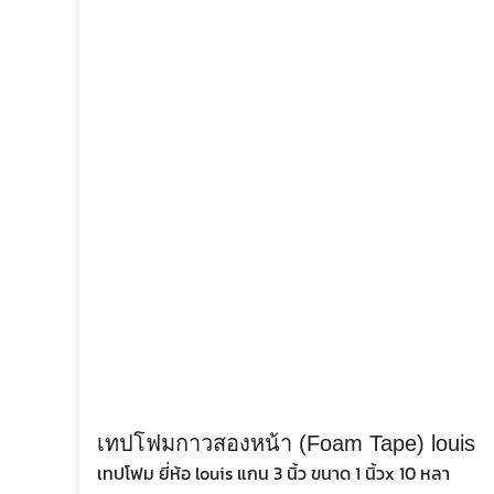
เทปโฟมกาวสองหน้า (Foam Tape) louis
เทปโฟม ยี่ห้อ louis แกน 3 นิ้ว ขนาด 1 นิ้วx 10 หลา