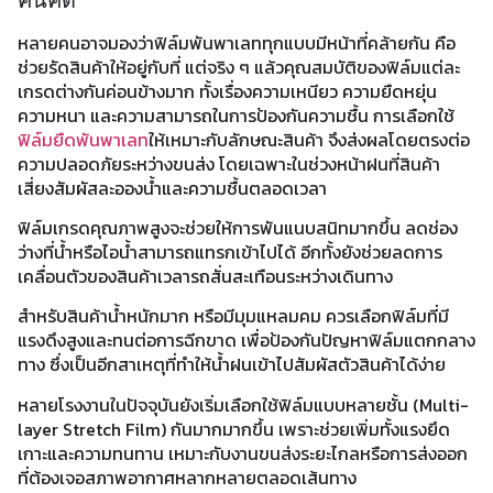
หลายคนอาจมองว่าฟิล์มพันพาเลททุกแบบมีหน้าที่คล้ายกัน คือ
ช่วยรัดสินค้าให้อยู่กับที่ แต่จริง ๆ แล้วคุณสมบัติของฟิล์มแต่ละ
เกรดต่างกันค่อนข้างมาก ทั้งเรื่องความเหนียว ความยืดหยุ่น
ความหนา และความสามารถในการป้องกันความชื้น การเลือกใช้
ฟิล์มยืดพันพาเลท
ให้เหมาะกับลักษณะสินค้า จึงส่งผลโดยตรงต่อ
ความปลอดภัยระหว่างขนส่ง โดยเฉพาะในช่วงหน้าฝนที่สินค้า
เสี่ยงสัมผัสละอองน้ำและความชื้นตลอดเวลา
ฟิล์มเกรดคุณภาพสูงจะช่วยให้การพันแนบสนิทมากขึ้น ลดช่อง
ว่างที่น้ำหรือไอน้ำสามารถแทรกเข้าไปได้ อีกทั้งยังช่วยลดการ
เคลื่อนตัวของสินค้าเวลารถสั่นสะเทือนระหว่างเดินทาง
สำหรับสินค้าน้ำหนักมาก หรือมีมุมแหลมคม ควรเลือกฟิล์มที่มี
แรงดึงสูงและทนต่อการฉีกขาด เพื่อป้องกันปัญหาฟิล์มแตกกลาง
ทาง ซึ่งเป็นอีกสาเหตุที่ทำให้น้ำฝนเข้าไปสัมผัสตัวสินค้าได้ง่าย
หลายโรงงานในปัจจุบันยังเริ่มเลือกใช้ฟิล์มแบบหลายชั้น (Multi-
layer Stretch Film) กันมากมากขึ้น เพราะช่วยเพิ่มทั้งแรงยึด
เกาะและความทนทาน เหมาะกับงานขนส่งระยะไกลหรือการส่งออก
ที่ต้องเจอสภาพอากาศหลากหลายตลอดเส้นทาง