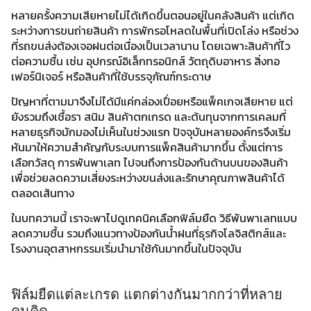
หลายครั้งความเสียหายไม่ได้เกิดขึ้นตอนอยู่ในคลังสินค้า แต่เกิด
ระหว่างการขนถ่ายสินค้า การพักรอโหลดในพื้นที่เปิดโล่ง หรือช่วง
ที่รถขนส่งต้องเจอฝนต่อเนื่องเป็นเวลานาน โดยเฉพาะสินค้าที่ไว
ต่อความชื้น เช่น อุปกรณ์อิเล็กทรอนิกส์ วัตถุดิบอาหาร สิ่งทอ
เฟอร์นิเจอร์ หรือสินค้าที่ใช้บรรจุภัณฑ์กระดาษ
ปัญหาที่ตามมาจึงไม่ได้มีแค่กล่องเปื่อยหรือแพ็คเกจเสียหาย แต่
ยังรวมถึงเชื้อรา สนิม สินค้าตกเกรด และต้นทุนจากการเคลมที่
หลายธุรกิจมักมองไม่เห็นในช่วงแรก ปัจจุบันหลายองค์กรจึงเริ่ม
หันมาให้ความสำคัญกับระบบการแพ็คสินค้ามากขึ้น ตั้งแต่การ
เลือกวัสดุ การพันพาเลท ไปจนถึงการป้องกันด้านบนของสินค้า
เพื่อช่วยลดความเสี่ยงระหว่างขนส่งและรักษาคุณภาพสินค้าได้
ตลอดเส้นทาง
ในบทความนี้ เราจะพาไปดูเทคนิคเลือกฟิล์มยืด วิธีพันพาเลทแบบ
ลดความชื้น รวมถึงแนวทางป้องกันน้ำฝนที่ธุรกิจโลจิสติกส์และ
โรงงานอุตสาหกรรมเริ่มนำมาใช้กันมากขึ้นในปัจจุบัน
ฟิล์มยืดแต่ละเกรด แตกต่างกันมากกว่าที่หลาย
คนคิด