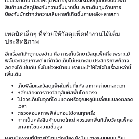
เป็นเวลานาน ด้วยเหตุนี้ หลายธุรกิจจึงเริ่มลงทุนกับระบบแพ็ค
สินค้าและวัสดุป้องกันความชื้นมากขึ้น เพราะต้นทุนด้านการ
ป้องกันมักต่ำกว่าความเสียหายที่เกิดขึ้นภายหลังหลายเท่า
เทคนิคเล็กๆ ที่ช่วยให้วัสดุแพ็คทำงานได้เต็ม
ประสิทธิภาพ
อีกเรื่องที่มักถูกมองข้าม คือ การเก็บรักษาวัสดุแพ็คกิ้ง เพราะแม้
ฟิล์มจะมีคุณภาพดี แต่ถ้าจัดเก็บไม่เหมาะสม ประสิทธิภาพก็อาจ
ลดลงได้เช่นกัน ซึ่งในช่วงหน้าฝน เราแนะนำให้ใส่ใจในเรื่องเหล่านี้
เพิ่มเติม
เก็บฟิล์มและวัสดุแพ็คในพื้นที่แห้ง อากาศถ่ายเทสะดวก
หลีกเลี่ยงการวางวัสดุสัมผัสพื้นโดยตรง
ไม่ควรเก็บในจุดที่โดนแดดหรืออุณหภูมิเปลี่ยนแปลงตลอด
เวลา
ตรวจสอบสภาพฟิล์มก่อนใช้งานทุกครั้ง
หากเป็นคลังสินค้าขนาดใหญ่ ควรแยกพื้นที่เก็บวัสดุแพ็คอ
อกจากโซนความชื้นสูง
หลายโรงงานที่มีการใช้งานต่อเนื่อง ยังนิยมวางระบบหมุนเวียน